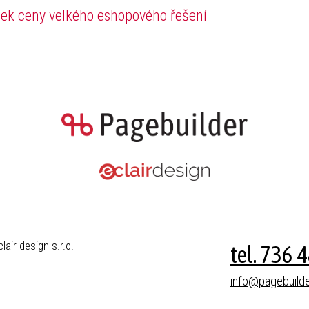
ek ceny velkého eshopového řešení
air design s.r.o.
tel. 736 
info@pagebuilde