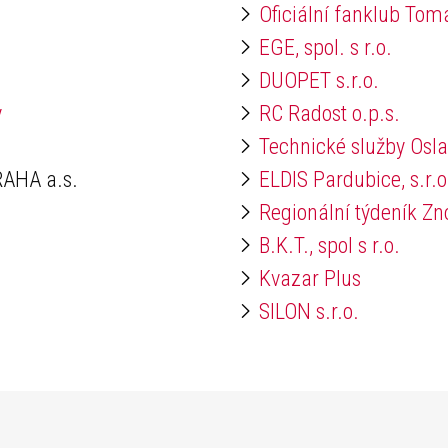
Oficiální fanklub Tom
EGE, spol. s r.o.
DUOPET s.r.o.
y
RC Radost o.p.s.
Technické služby Osl
AHA a.s.
ELDIS Pardubice, s.r.o
Regionální týdeník Z
B.K.T., spol s r.o.
Kvazar Plus
SILON s.r.o.