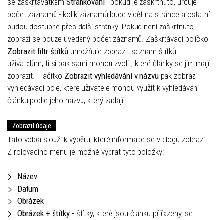
se zaškrtávátkem
Stránkování
- pokud je zaškrtnuto, určuje
počet záznamů - kolik záznamů bude vidět na stránce a ostatní
budou dostupné přes další stránky. Pokud není zaškrtnuto,
zobrazí se pouze uvedený počet záznamů. Zaškrtávací políčko
Zobrazit filtr štítků
umožňuje zobrazit seznam štítků
uživatelům, ti si pak sami mohou zvolit, které články se jim mají
zobrazit. Tlačítko
Zobrazit vyhledávání v názvu
pak zobrazí
vyhledávací pole, které uživatelé mohou využít k vyhledávání
článku podle jeho názvu, který zadají.
Zobrazit údaje
Tato volba slouží k výběru, které informace se v blogu zobrazí.
Z rolovacího menu je možné vybrat tyto položky:
Název
Datum
Obrázek
Obrázek + štítky -
štítky, které jsou článku přiřazeny, se