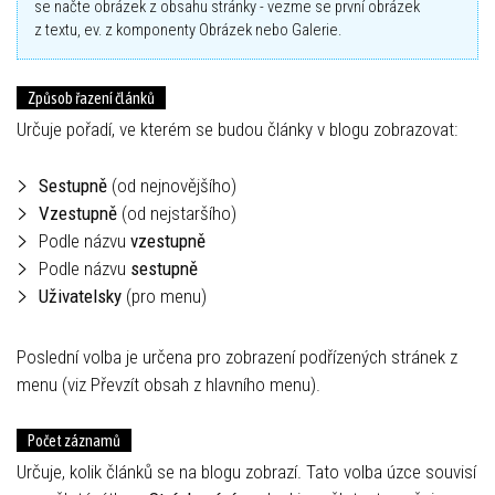
se načte obrázek z obsahu stránky - vezme se první obrázek
z textu, ev. z komponenty Obrázek nebo Galerie.
Způsob řazení článků
Určuje pořadí, ve kterém se budou články v blogu zobrazovat:
Sestupně
(od nejnovějšího)
Vzestupně
(od nejstaršího)
Podle názvu
vzestupně
Podle názvu
sestupně
Uživatelsky
(pro menu)
Poslední volba je určena pro zobrazení podřízených stránek z
menu (viz Převzít obsah z hlavního menu).
Počet záznamů
Určuje, kolik článků se na blogu zobrazí. Tato volba úzce souvisí