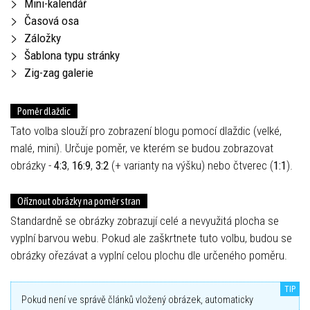
Mini-kalendář
Časová osa
Záložky
Šablona typu stránky
Zig-zag galerie
Poměr dlaždic
Tato volba slouží pro zobrazení blogu pomocí dlaždic (velké,
malé, mini). Určuje poměr, ve kterém se budou zobrazovat
obrázky -
4:3
,
16:9
,
3:2
(+ varianty na výšku) nebo čtverec (
1:1
).
Oříznout obrázky na poměr stran
Standardně se obrázky zobrazují celé a nevyužitá plocha se
vyplní barvou webu. Pokud ale zaškrtnete tuto volbu, budou se
obrázky ořezávat a vyplní celou plochu dle určeného poměru.
Pokud není ve správě článků vložený obrázek, automaticky