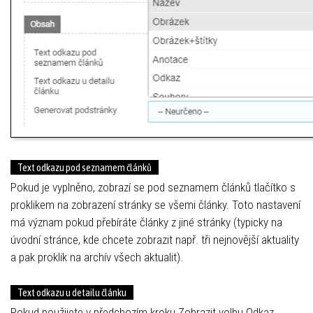
Text odkazu pod seznamem článků
Pokud je vyplněno, zobrazí se pod seznamem článků tlačítko s
proklikem na zobrazení stránky se všemi články. Toto nastavení
má význam pokud přebíráte články z jiné stránky (typicky na
úvodní stránce, kde chcete zobrazit např. tři nejnovější aktuality
a pak proklik na archív všech aktualit).
Text odkazu u detailu článku
Pokud použijete v předchozím kroku Zobrazit volbu Odkaz,