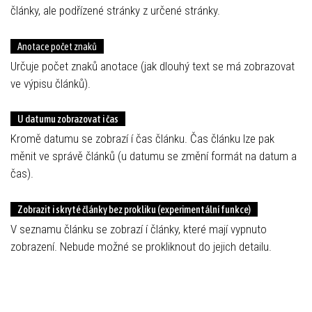
články, ale podřízené stránky z určené stránky.
Anotace počet znaků
Určuje počet znaků anotace (jak dlouhý text se má zobrazovat
ve výpisu článků).
U datumu zobrazovat i čas
Kromě datumu se zobrazí í čas článku. Čas článku lze pak
měnit ve správě článků (u datumu se změní formát na datum a
čas).
Zobrazit i skryté články bez prokliku (experimentální funkce)
V seznamu článku se zobrazí í články, které mají vypnuto
zobrazení. Nebude možné se prokliknout do jejich detailu.